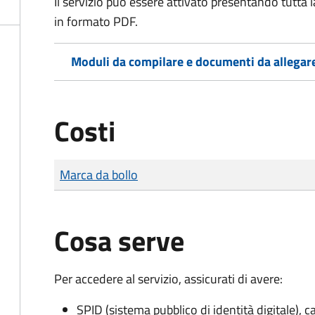
Il servizio può essere attivato presentando tutta
in formato PDF.
Moduli da compilare e documenti da allegar
Costi
Tipo di pagamento
Importo
Marca da bollo
Cosa serve
Per accedere al servizio, assicurati di avere:
SPID (sistema pubblico di identità digitale), ca