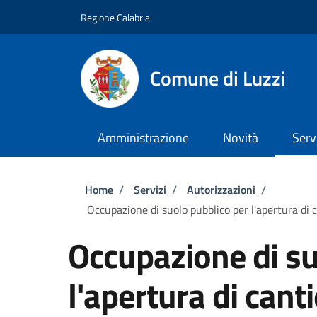
Salta al contenuto principale
Skip to footer content
Regione Calabria
Comune di Luzzi
Amministrazione
Novità
Serv
Briciole di pane
Home
/
Servizi
/
Autorizzazioni
/
Occupazione di suolo pubblico per l'apertura di c
Occupazione di su
l'apertura di cant