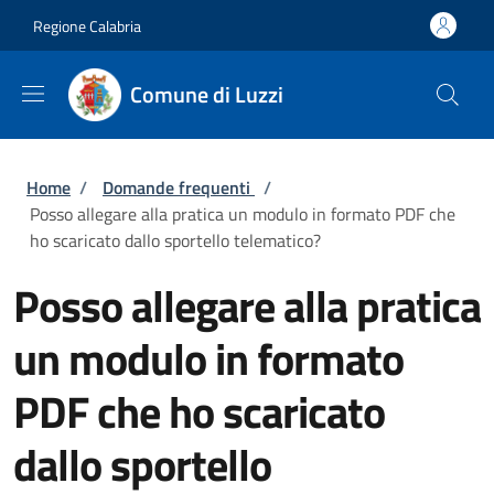
Salta al contenuto principale
Skip to footer content
Regione Calabria
Comune di Luzzi
Briciole di pane
Home
/
Domande frequenti
/
Posso allegare alla pratica un modulo in formato PDF che
ho scaricato dallo sportello telematico?
Posso allegare alla pratica
un modulo in formato
PDF che ho scaricato
dallo sportello