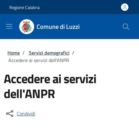
Salta al contenuto principale
Skip to footer content
Regione Calabria
Comune di Luzzi
Briciole di pane
Home
/
Servizi demografici
/
Accedere ai servizi dell'ANPR
Accedere ai servizi
dell'ANPR
Condividi